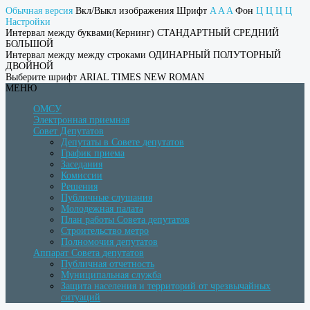
Обычная версия
Вкл/Выкл изображения
Шрифт
A
A
A
Фон
Ц
Ц
Ц
Ц
Настройки
Интервал между буквами(Кернинг)
СТАНДАРТНЫЙ
СРЕДНИЙ
БОЛЬШОЙ
Интервал между между строками
ОДИНАРНЫЙ
ПОЛУТОРНЫЙ
ДВОЙНОЙ
Выберите шрифт
ARIAL
TIMES NEW ROMAN
МЕНЮ
ОМСУ
Электронная приемная
Совет Депутатов
Депутаты в Совете депутатов
График приема
Заседания
Комиссии
Решения
Публичные слушания
Молодежная палата
План работы Совета депутатов
Строительство метро
Полномочия депутатов
Аппарат Совета депутатов
Публичная отчетность
Муниципальная служба
Защита населения и территорий от чрезвычайных
ситуаций