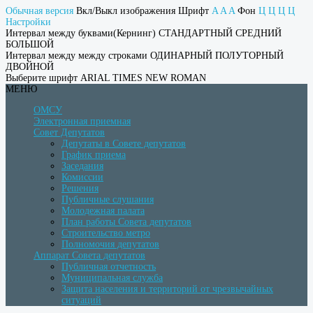
Обычная версия
Вкл/Выкл изображения
Шрифт
A
A
A
Фон
Ц
Ц
Ц
Ц
Настройки
Интервал между буквами(Кернинг)
СТАНДАРТНЫЙ
СРЕДНИЙ
БОЛЬШОЙ
Интервал между между строками
ОДИНАРНЫЙ
ПОЛУТОРНЫЙ
ДВОЙНОЙ
Выберите шрифт
ARIAL
TIMES NEW ROMAN
МЕНЮ
ОМСУ
Электронная приемная
Совет Депутатов
Депутаты в Совете депутатов
График приема
Заседания
Комиссии
Решения
Публичные слушания
Молодежная палата
План работы Совета депутатов
Строительство метро
Полномочия депутатов
Аппарат Совета депутатов
Публичная отчетность
Муниципальная служба
Защита населения и территорий от чрезвычайных
ситуаций