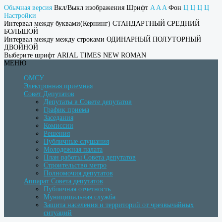
Обычная версия
Вкл/Выкл изображения
Шрифт
A
A
A
Фон
Ц
Ц
Ц
Ц
Настройки
Интервал между буквами(Кернинг)
СТАНДАРТНЫЙ
СРЕДНИЙ
БОЛЬШОЙ
Интервал между между строками
ОДИНАРНЫЙ
ПОЛУТОРНЫЙ
ДВОЙНОЙ
Выберите шрифт
ARIAL
TIMES NEW ROMAN
МЕНЮ
ОМСУ
Электронная приемная
Совет Депутатов
Депутаты в Совете депутатов
График приема
Заседания
Комиссии
Решения
Публичные слушания
Молодежная палата
План работы Совета депутатов
Строительство метро
Полномочия депутатов
Аппарат Совета депутатов
Публичная отчетность
Муниципальная служба
Защита населения и территорий от чрезвычайных
ситуаций